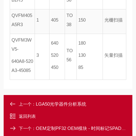
QVFM405
TO
1
405
150
光栅扫描
A5R3
38
QVFM3W
640
180
V5-
TO
3
520
130
矢量扫描
56
640A8-520
450
85
A3-45085
LGA50光学器件分析系统
上一个：
返回列表
OEM定制PF32 OEM模块 - 时间标记SPAD阵列模块
下一个：