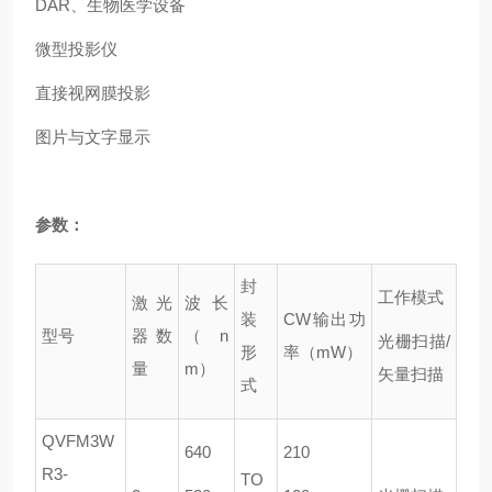
DAR、生物医学设备
微型投影仪
直接视网膜投影
图片与文字显示
参数：
封
工作模式
激光
波长
装
CW输出功
型号
器数
（n
光栅扫描/
形
率（mW）
量
m）
矢量扫描
式
QVFM3W
640
210
R3-
TO