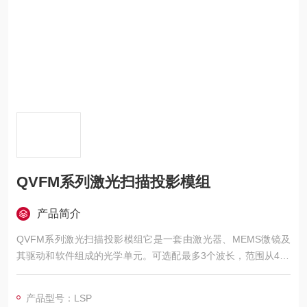
QVFM系列激光扫描投影模组
产品简介
QVFM系列激光扫描投影模组它是一套由激光器、MEMS微镜及
其驱动和软件组成的光学单元。可选配最多3个波长，范围从405
nm到1064nm可选。广泛应用于工业与投影应用，也适用于传感
器及显示设备，包括视网膜投影。该QVFM系列是一款激光扫描
产品型号：LSP
投影（LSP）模组可以通过获取形状、位置与尺寸数据，用于实