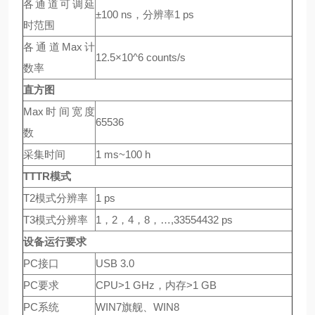
各通道可调延
±100 ns，分辨率1 ps
时范围
各通道Max计
12.5×10^6 counts/s
数率
直方图
Max时间宽度
65536
数
采集时间
1 ms~100 h
TTTR
模式
T2模式分辨率
1 ps
T3模式分辨率
1，2，4，8，…,33554432 ps
设备运行要求
PC接口
USB 3.0
PC要求
CPU>1 GHz，内存>1 GB
PC系统
WIN7旗舰、WIN8