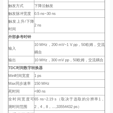
触发方式
下降沿触发
触发脉冲宽度
0.5 ns~30 ns
触发上升/下降
2 ns
时间
外部参考时钟
10 MHz，200 mV~1 V pp，50欧姆，交流
输入
耦合
输出
10 MHz，300 mV pp，50欧姆，交流耦合
TDC
时间数字转换器
Min时间宽度
1 ps
Max同步速率
150 MHz
死时间
<80 ns
全时间宽度可
65 ns~2.19 s（取决于选取的分辨率1，
测时间范围
2，4，8，…,33554432 ps）