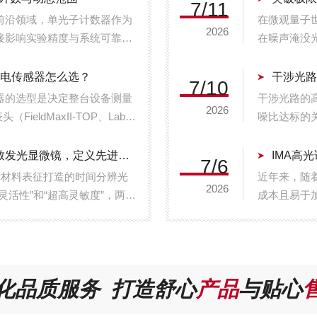
7/11
前沿领域，单光子计数器作为
在微观量子
2026
接影响实验精度与系统可靠
在噪声淹没
、暗计数与动态范围，通过量
路径：材料
下为选型攻略解析。...
一、材料革新
热释电传感器怎么选？
干涉光
7/10
器的选型是决定整台设备测量
干涉光路的
2026
ieldMaxII-TOP、LabM
噪比达标的
兼容多种传感器类型，其中热电堆与热
抗干扰特性
涉高精度相干
PicoQuant 新推出Solira时间分辨光致发光显微镜，定义先进材料表征新维度
IMA高
7/6
前沿材料表征打造的时间分辨光
近年来，随
2026
“灵活性”和“超高灵敏度”，两者
成本且易于
空间、时间及操作复杂度。作
高载流子迁
成本太阳能电
化品质服务 打造舒心
产品
与贴心