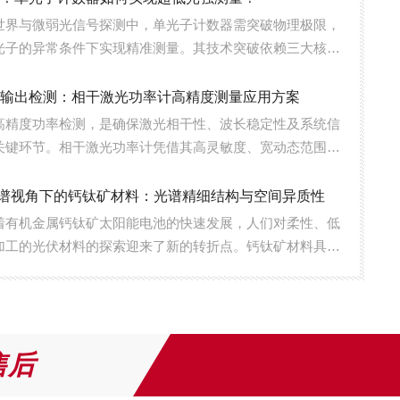
世界与微弱光信号探测中，单光子计数器需突破物理极限，
光子的异常条件下实现精准测量。其技术突破依赖三大核心
革新、电路优化与算法协同，共同构建超低光强探测能力。
：从硅基到超导的探测边界突破1.雪崩光电二...
路输出检测：相干激光功率计高精度测量应用方案
高精度功率检测，是确保激光相干性、波长稳定性及系统信
关键环节。相干激光功率计凭借其高灵敏度、宽动态范围和
，在该领域成为核心检测工具。核心技术原理：激光外差干
激光功率计常采用激光外差干涉原理。如图1所...
光谱视角下的钙钛矿材料：光谱精细结构与空间异质性
着有机金属钙钛矿太阳能电池的快速发展，人们对柔性、低
加工的光伏材料的探索迎来了新的转折点。钙钛矿材料具有
移率、强吸收能力和可调带隙等优异特性，使其成为制造低
池的理想候选材料。为了推动该技术规模化并实...
售后