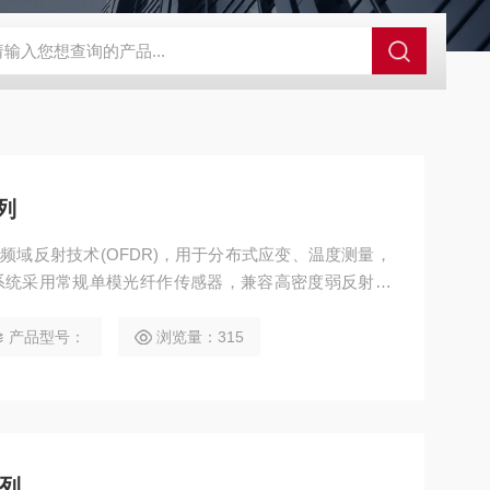
0
Cube德国Primes激光功率计
HD1624 l/mm@ 871nmOC
列
频域反射技术(OFDR)，用于分布式应变、温度测量，
系统采用常规单模光纤作传感器，兼容高密度弱反射光
测量成千上万传感点，广泛应用于短距离、高分辨、高
产品型号：
浏览量：315
系列