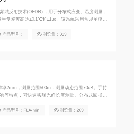
频域反射技术(OFDR) ，用于分布式应变、温度测量，
复精度高达±0.1℃和±1με。该系统采用常规单模光
纤光栅阵列，在一根光纤上可同时测量成千上万传感
高精度应变、温度测量领域。系统具备形状传感和三维
产品型号：
浏览量：319
分辨率2mm，测量范围500m，测量动态范围70dB。手持
池等特点，可快速实现光纤长度测量、分布式回损测
机、通信网络、数据中心等场景的现场测试。
产品型号：FLA-mini
浏览量：269