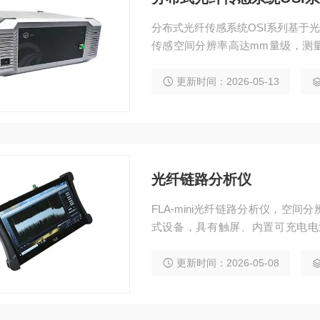
分布式光纤传感系统OSI系列基于光
传感空间分辨率高达mm量级，测量重
纤作传感器，兼容高密度弱反射光
点，广泛应用于短距离、高分辨、
更新时间：2026-05-13
应变、温度场重构功能。
光纤链路分析仪
FLA-mini光纤链路分析仪，空间
式设备，具有触屏、内置可充电电
试、断点失效检测等。广泛用于飞
更新时间：2026-05-08