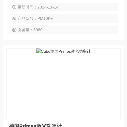
7kW/cm²（@10 kW）的功率密度。该传感器可连续测量高达1
更新时间：2024-11-14
0 kW的功率，间歇测量高达12 kW的功率。您可以选择USB +
DB-25或RS- 232通信接口选项。DB-25 + USB传感器型号兼
产品型号：PM10K+
容相干的独立功率计表头，可以单独订购。
浏览量：3080
德国Primes激光功率计