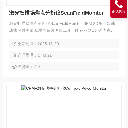
电话咨询
激光扫描场焦点分析仪ScanFieldMonitor
激光扫描场焦点分析仪ScanFieldMonitor SFM 2D是一款基于
成熟散射测量原理的高效测量工具，能在不到1分钟内完成整
个激光扫描场的全面分析。它通过特制的二维测量结构阵列，
更新时间：2025-11-20
近乎同步地采集全场数据，不仅可精确测定光束位置，还能生
成多种激光参数热力图，直观呈现光斑形态、扫描偏差、能量
产品型号：SFM 2D
分布及时序误差等关键信息。
浏览量：713