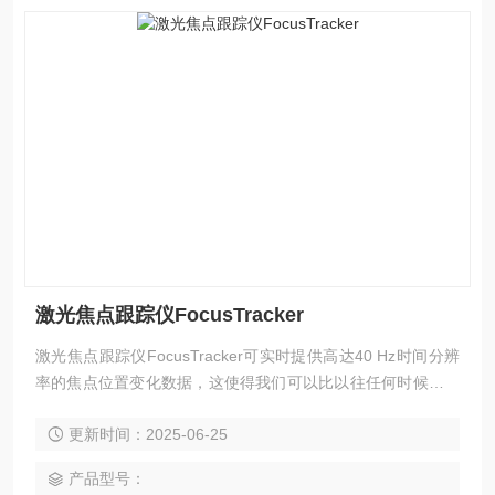
激光焦点跟踪仪FocusTracker
激光焦点跟踪仪FocusTracker可实时提供⾼达40 Hz时间分辨
率的焦点位置变化数据，这使得我们可以⽐以往任何时候都能
更深⼊地了解光学镜⽚的热影响。由于⼯艺窗⼝越来越窄，以
更新时间：2025-06-25
及电池或电机等⾼度敏感的部件，在加⼯过程中随时获得实时
的焦点位置变得越来越重要。
产品型号：