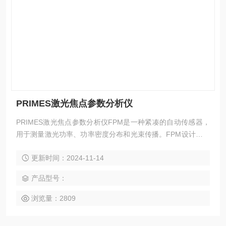
PRIMES激光焦点参数分析仪
PRIMES激光焦点参数分析仪FPM是一种紧凑的自动传感器，
用于测量激光功率、功率密度分布和光束传播。FPM设计用于
集成到生产线中，可以在零件更换或停机时间的几分之一秒内
更新时间：2024-11-14
执行测量。FPM是监测激光站的整体性能的理想工具。FPM可
以自主地执行符合ISO 11146国际标准要求的束腰测量，同时
产品型号：
测量功率密度分布。它易于集成，因为不需要冷却。
浏览量：2809