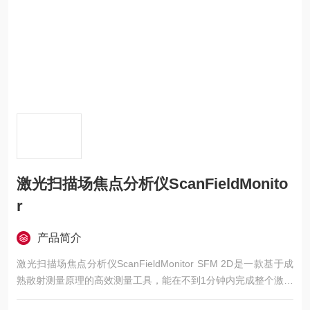
激光扫描场焦点分析仪ScanFieldMonito
r
产品简介
激光扫描场焦点分析仪ScanFieldMonitor SFM 2D是一款基于成
熟散射测量原理的高效测量工具，能在不到1分钟内完成整个激光
扫描场的全面分析。它通过特制的二维测量结构阵列，近乎同步