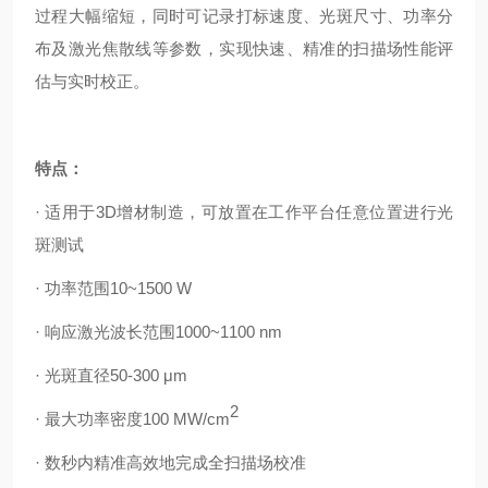
过程大幅缩短，同时可记录打标速度、光斑尺寸、功率分
布及激光焦散线等参数，实现快速、精准的扫描场性能评
估与实时校正。
特点：
· 适用于
3D
增材制造，可放置在工作平台任意位置进行光
斑测试
· 功率范围
10~1500 W
· 响应激光波长范围
1000~1100 nm
· 光斑直径
50-300
μ
m
2
· 最大功率密度
100 MW/cm
· 数秒内精准高效地完成全扫描场校准