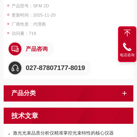
地采集全场数据，不仅可精确测定光束位置，还能生成多种激光
产品型号：SFM 2D
参数热力图，直观呈现光斑形态、扫描偏差、能量分布及时序误
更新时间：2025-11-20
差等关键信息。
厂商性质：代理商
访问量：719
产品咨询
电话咨询
027-87807177-8019
产品分类
技术文章
激光光束品质分析仪精准掌控光束特性的核心仪器