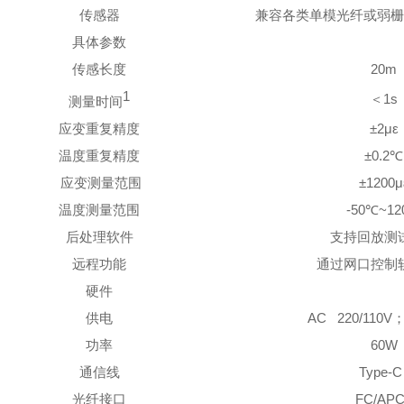
传感器
兼容各类单模光纤或弱
具体参数
传感长度
20m
1
＜
1s
测量时间
应变重复精度
±2
με
温度重复精度
±0.2
℃
应变测量范围
±1200
μ
温度测量范围
-50
℃
~12
后处理软件
支持回放测
远程功能
通过网口控制
硬件
供电
AC 220/110V
功率
60W
通信线
Type-
光纤接口
FC/AP