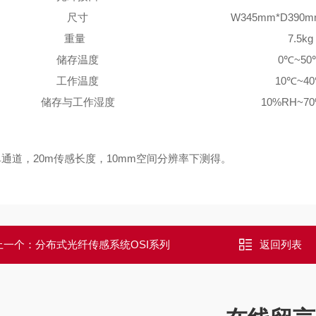
尺寸
W345mm*D390m
重量
7.5
kg
储
存
温度
0℃~50
工作温度
10℃~4
储存与
工作
湿
度
10%RH~7
：
单通道，
20m
传感长度，
10mm
空间分辨率下测得
。
上一个：
分布式光纤传感系统OSI系列
返回列表