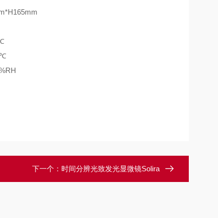
m*H165mm
℃
0℃
0%RH
下一个：
时间分辨光致发光显微镜Solira