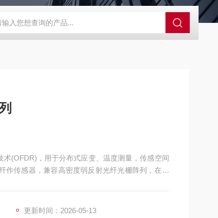
0
Cube德国Primes激光功率计
HD1624 l/mm@ 871nmOC
系列
技术(OFDR)，用于分布式应变、温度测量，传感空间
纤作传感器，兼容高密度弱反射光纤光栅阵列，在一
用于短距离、高分辨、高精度应变、温度测量领域。
更新时间：2026-05-13