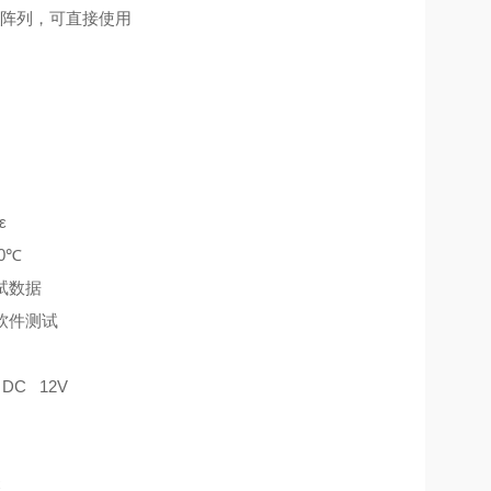
栅阵列，可直接使用
ε
0
℃
试数据
软件测试
；
DC 12V
C
C