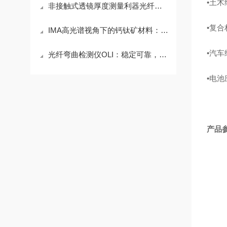
•
土木
非接触式透镜厚度测量利器光纤微裂纹检测仪（OLI）
•
复合
IMA高光谱视角下的钙钛矿材料：光谱精细结构与空间异质性
•
汽车
光纤弯曲检测仪OLI：稳定可靠，检测高效
•
电池
产品