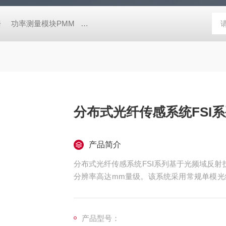
栅
功率测量模块PMM
高性能荧光寿命和稳态光谱仪FluoTime 30
分布式光纤传感系统FSI
产品简介
分布式光纤传感系统FSI系列基于光频域反射
分辨率高达mm量级。该系统采用常规单模光
根光纤上可同时测量成千上万传感点，广泛应
产品型号：