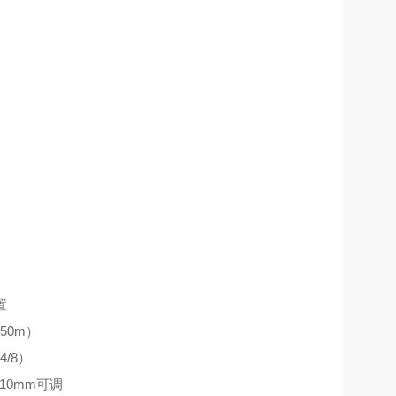
置
配
50m
）
/4/8
）
/10mm
可调