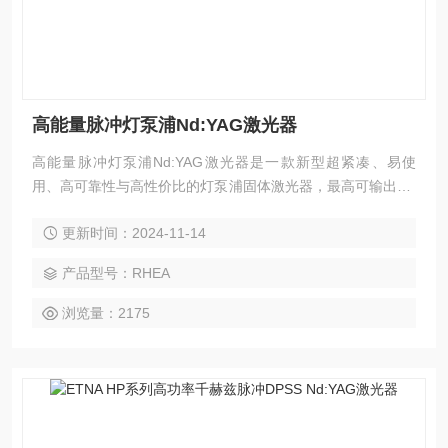
高能量脉冲灯泵浦Nd:YAG激光器
高能量脉冲灯泵浦Nd:YAG激光器是一款新型超紧凑、易使
用、高可靠性与高性价比的灯泵浦固体激光器，最高可输出8 J
1064 nm 或5J 532nm 的5Hz激光。RHEA基于非稳腔及VRM
更新时间：2024-11-14
可变反射率镜设计的光学谐振腔提高了输出能量密度，在近场
输出非常均匀的平顶分布的激光光束。
产品型号：RHEA
浏览量：2175