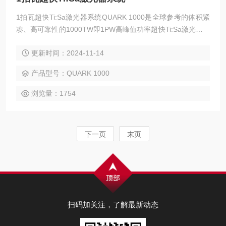
1拍瓦超快Ti:Sa激光器系统QUARK 1000是全球参考的体积紧
凑、高可靠性的1000TW即1PW高峰值功率超快Ti:Sa激光器系
统，峰值功率可升级至10拍瓦量级。认可的项目管理技能以实
更新时间：2024-11-14
现在性能和进度承诺方面要求的系统。*的QUARK 1000 1PW
系统致力于激光设施的工业可靠性及高性能已得到参考验证。
产品型号：QUARK 1000
浏览量：1754
下一页
末页
扫码加关注，了解最新动态