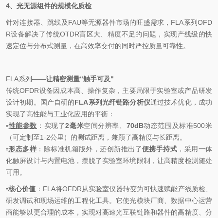
4
、
光无源组件的规模化质检
针对连接器、跳线及
FAU
等无源器件市场的旺盛需求，
FLA
系列
O
FD
R
设备
解决了传统
OTDR
盲区大、精度不足的问题，实现
产线级
的快
速定位与分布式测量，在高效率交付的同时严控质量可靠性。
FLA系列——
让精密测量“触手可及"
传统OFDR设备因成本高、操作复杂，主要局限于实验室或产品研发
设计初期。
国产自
研
的
FLA系列光纤链路分析仪
通过技术优化
，
成功
实现了高性能与工业化应用的平衡：
▫
性能参数
：实现了
2毫米
空间分辨率、
70dB
动态范围及标准500米
（可定制至1-2公里）的测试距离，兼顾了高精度与长距离。
▫
形态
多样
：除标准机箱版外
，
还创新推出了
便携手持式
，
采用一体
化触屏设计与内置电池，摆脱了实验室环境限制，让高精度检测随处
可用。
▫
核心价值
：
FLA
将
OFDR
从实验室仪器转变为可快速赋能产线质检、
研发调试和现场运维的工程化工具。它使光模块厂商、数据中心运营
商能够以更合理的成本，实现对高速光互联链路和器件的高精度、分