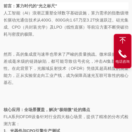
前言：
算力时代
的“光之标尺"
人工智能（AI）浪潮正重塑全球数字基础设施，
算力需求的指数级
增
长驱动光通信技术从400G、800G向1.6T乃至3.2T快速跃迁。
硅光集
成
、CPO（共封装光学）及LPO（线性直驱）等前沿方案不断突破功
耗与密度的极限。
然而，高的集成度与速率也带来了严峻的质量挑战。微米级的连接偏
差或毫米级的链路缺陷，都可能导致信号劣化，冲击AI集群的稳定
电话咨询
性。在此背景下，光频域反射技术（OFDR）凭借其超高精度的测量
能力，正从实验室走向工业产线，成为保障高速光互联可靠性的核心
基石。
核心应用：全场景覆盖，解决“极细微"处的痛点
FLA系列OFDR设备针对行业四大核心场景，提供了精准的分布式检
测方案：
1、
光
器件与
CPO引擎生产测试