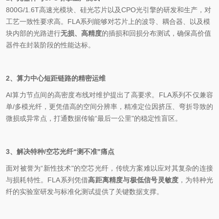
800G/1.6T高速光模块、
硅光芯片
以及CPO光引擎的研发和生产，对
工艺一致性要求高。
FLA
系列
能够对芯片上的波导、耦合器、以及模
块内部的光路进行
无损、高精度
的
插损和回损
分布测试
，确保高价值
器件在封装阶段的性能达标。
2
、
算力中心短
距链路的精密运维
AI
算力节点
间的高密度布线对维护提出了高要求。
FLA
系列不仅兼容
单
/
多模光纤，更凭借高的空间分辨率，精准
定位因
挤压、弯折导致的
微损或异常点，打通数据传输
“
最后一公里
"
的稳定性盲区。
3
、
解决特种
/
空芯光纤
“
测不准
"
痛点
面对被誉为
“
新性技术
"
的空芯光纤，传统方案难以应对其复杂的连接
与损耗特性。
FLA
系列凭借
高距离
精度与极低信号灵敏度
，为特种光
纤的实验室研发与标准化测试提供了关键数据支撑。