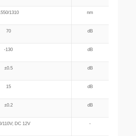
1550/1310
nm
70
dB
-130
dB
±0.5
dB
15
dB
±0.2
dB
0/110V; DC 12V
-