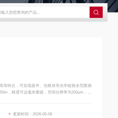
0
Cube德国Primes激光功率计
HD1624 l/mm@ 871nmOC
价比高等特点，可实现器件、光模块等光学链路全范围插
0m，精度可达毫米量级，空间分辨率为200μm，适
更新时间：2026-05-08