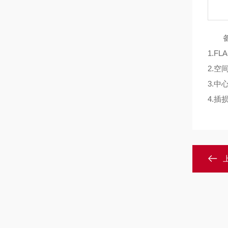
1.F
2.空
3.中
4.