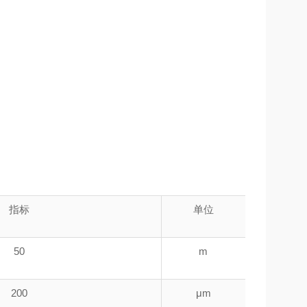
指标
单位
50
m
200
μm