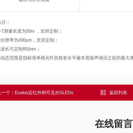
备注：
LA-T测量长度为50m ，支持定制；
间分辨率为200μm，支持定制；
心波长可定制850nm；
插损动态范围是指标准单模光纤其散射水平被本底噪声淹没之前的最大
上一个：
Exalos近红外和可见光SLEDs
返回列表
在线留言