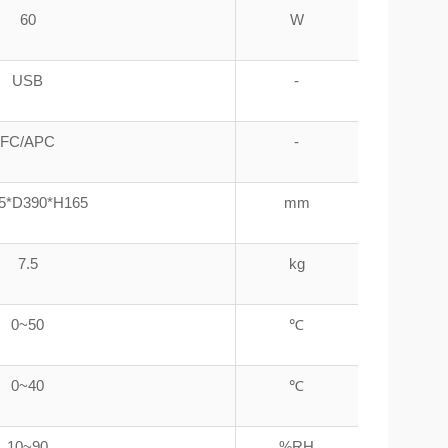
60
W
USB
-
FC/APC
-
5*D390*H165
mm
7.5
kg
0~50
℃
0~40
℃
10~90
%RH