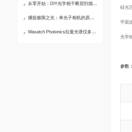
从零开始：DIY光学相干断层扫描系统基础教程
硅光
捕捉极限之光：单光子相机的原理与革命性应用
平面
Wasatch Photonics拉曼光谱仪多样化的样品耦合选择
光学
参数