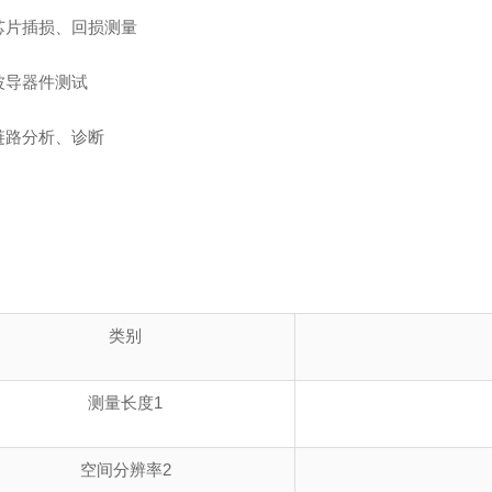
芯片插损、回损测量
波导器件测试
链路分析、诊断
：
类别
测量长度1
空间分辨率2