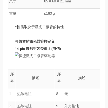
尺寸
85 × 60 × 21 mm
重量
≤160 g
*性能取决于激光二极管的特性
可兼容的激光器管脚定义
14-pin 蝶形封装类型 2 (电信)
序
序
描述
描述
号
号
1
热敏电阻
8
无
2
热敏电阻
9
外壳接地