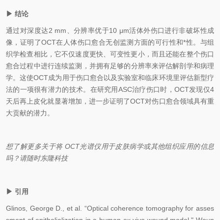
▶
结论
通过对
深度达2
mm、
分辨率优于
10
μm
活体外
伤口
进行
非破坏性
成
像，证明了
OCT在人体伤口愈合无创监测方面的可行性和*性。
与组
织学检查相比，它不仅速度更快、可变性更小，而且还能在整个伤口
愈合过程中进行连续监测
，并
拥有
足够的分辨率来评估解剖学和病理
学。这使
OCT
成为
用于
伤口愈合
以及
实验室和临床环境
里
评估新
型
疗
法
的一项很有潜力的技术
。
在
研究
用
ASC治疗伤口时，OCT
发现仅
4
天后再上皮化
就显著
增加，进一步证明了OCT对伤口愈合领域
具有
重
大贡献的潜力。
想了解更多关于将 OCT
光谱仪
用于皮肤病学或其他组织应用的信息
吗？
请
随时东隆科技
▶
引用
Glinos
, George D., et al. “Optical coherence tomography for asses