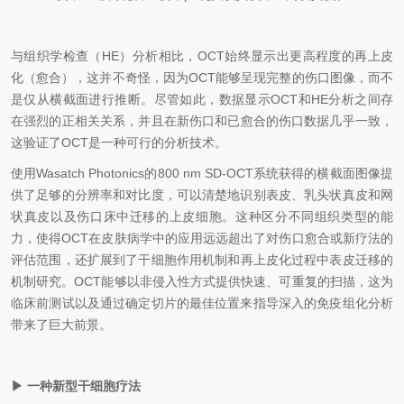
与
组织学检查（
HE
）
分析相比，OCT始终显示出更高程度的再上皮
化（愈合），这并不奇怪，因为
OCT
能够
呈现完整的伤口图像
，而不
是
仅
从横截面进行推断。尽管如此，数据显示OCT和HE分析之间存
在
强烈的
正相关关系，并且
在
新伤口和已愈合的伤口
数据
几乎一致，
这
验证了OCT是一种可行的分析技术。
使用Wasatch Photonics的800 nm SD-OCT系统获得的横截面
图像
提
供了足够的分辨率和对比度，可以清楚地识别表皮、
乳头状真皮
和网
状真皮以及伤口床中迁移
的
上皮
细胞
。这种区分
不同
组织类型的能
力
，使得
OCT在皮肤病学中的
应用远远超出
了对伤口愈合或新疗法的
评估
范围
，还
扩展到了干细胞作用机制和
再上皮化过程中表皮迁移的
机制
研究
。OCT能够以非侵入性方式提供快速、可重复的扫描，
这为
临床前测试以及通过确定切片的最佳位置来指导深入的免疫组化分析
带来了巨大前景。
▶
一种新型干细胞疗法