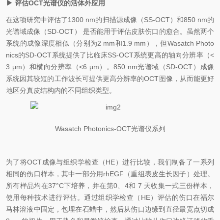
▶
评估OCT
光谱仪
的
活体外
应用
在这项研究中评估了1300 nm的
扫描
源成像（SS-OCT）和850 nm的
光谱域成像（SD-OCT） 是否
能
用于评估皮肤伤口
的
愈合。虽然两个
系统
的
成像深度
相似
（分别为2 mm和1.9 mm），但Wasatch Photo
nics的SD-OCT系统提供了比临床SS-OCT系统更高的轴向分辨率（<
3
μm
）和横向分辨率（<6
μm
）。850 nm光谱域（SD-OCT）
成像
系统因其
较短的工作波长可提供更高分辨率的OCT图像，从而
能
更好
地区分真皮结构内的不同组织类型。
Wasatch Photonics-OCT
光谱仪
系列
为了
将
OCT成像与组织学检查（HE）进行比较，
我们
制备了一系列
相同的伤口样本，其中一部分用
rhEGF
（重组表皮生长因子）处理。
所有样品均在37°C下
培养
，并在第0、4和 7 天收集一式三份样
本
，
使用每种技术进行评估。通过
组织学检查（
HE
）
评估的伤口在福尔
马林溶液中固定，包埋在石蜡中，然后从伤口边缘到直径最宽点切成