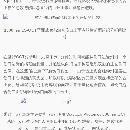
8 µm的切片
，用于
染色和显微镜检查。通过比较从伤口边缘迁移的舌
上皮
的总数
与伤口
总
直径的
百分比来
计算愈合进度。
1300
nm
SS-OCT
平面
成像与愈合伤口
上
两点的横断面组织分析的比
较
在进行OCT分析时，只需不到1分钟的时间就能从
伤口边缘到另一个
伤口边缘的横截面测量
，并通过
纵向扫描
来构建
组织表面的
正面
伤口
图像。在这些“自上而下"的伤口视图中，
由于
舌
上皮会延伸到覆盖在
伤口中心暴露的真皮层，所以可以很容易区分
完整的表皮
和
迁移的舌
上皮。这
样就可以
使用更客观的面积计算来量化愈合
情况，即
伤口愈
合
伤口面积与
原始伤口面积的百分比。
通过（a）组织学评估和（b）使用 Wasatch Photonics 800 nm OCT
系统（c）对
活体
外
人体
伤口中的组织进行
观察
。
图中
c=角质化表
皮
；
e=非角化
舌
上皮
；
p=
乳头
状真皮
；
r=网状真皮。