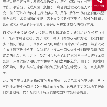
在伤口愈合过程中，皮肤会经历炎症、增殖（或迁移）和重塑的重叠
电话咨询
阶段。尽管出于伦理原因，急性伤口愈合的过程没有
在人体内进行
研
究，但它可以在
活体外进行近似模拟
。
用作
“
活体外
"
伤口愈合的模型
来自减容手术者
捐赠的皮肤，
需要
在受控条件下维持足够长的时间，
以研究
其
所涉及的分子机制，并评估旨在加速愈合的
治疗方法
。
该模型的主要缺点
是，传统上需要破坏伤口，通过组织学检查（H
E）来评估愈合过程
。为了研究
一种
伤口类型或治疗方法，必须制作
多个相同的伤口，
并且在不同的时间点
仔细地切片和染色，
然后
依次
在显微镜下
进行检查
，以
观察
舌
上皮从伤口边缘生长到覆盖暴露的真
皮层的距离。相比之下，OCT
可以
从
开始到结束
对同一伤口进行无损
监测，从而消除了组织样本和单个伤口之间的差异。
由于
伤口往往愈
合不均匀
，比如
某些边缘的闭合速度比其他边缘更快
，
这一点尤其重
要
。
OCT可用于快速收集横截面的纵向图像，以揭示
真皮
的亚
结构，从中
可以生成整个伤口的 3D体积或面
内
图像。这有助于更客观地
了解
伤
口愈合过程，而不是局限于特定的横截面和样品制备质量。