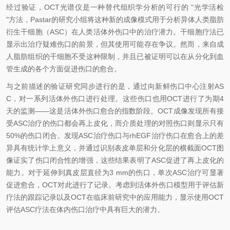
经过验证，OCT
光谱仪
是一种替代组织学分析的可行的 "光学活检
"方法，
Pastar
的研究小组将这种新的成像模式用于分析异体人类脂肪
衍生干细胞（ASC）在人类活体外伤口中的治疗潜力。干细胞疗法已
显示出治疗疑难伤口的前景，但其使用可能存在争议。
然而，来自成
人脂肪组织的干细胞不受这种限制，并且已被证明可以
在从分化
到血
管生成的各个方面
促进伤口的愈合。
与之前描述的验证研究同步进行的是，通过向新鲜伤口中心注射AS
C，对一系列活体外伤口进行处理。这些伤口也用OCT进行了为期4
天的监测——这是活体外伤口愈合的指数阶段
。OCT成像发现所有
接
受
ASC
治疗
的伤口都会
再
上皮化，而
介质
处理的对照伤口
则
显示
只有
50%的伤口闭合。发现ASC
治疗
伤口与
rhEGF
治疗
伤口
在
愈合
上
的差
异具有
统计学上意义，并
通过识别表皮单层和分化层的
横截
面OCT图
像证实了伤口闭合
性
的增强
，
这些结果表明了ASC促进
了再
上皮化的
能力。对于延伸到真皮
层
直径为
3
mm
的伤口，
单次ASC治疗可显著
促进愈合，OCT对此进行了记录
。
考虑到活体外
伤口模型用于评估新
疗法的跟踪记录以及OCT在临床前研究中
的应用能力
，
显示
使用OCT
评估ASC疗法在体内伤口治疗
中
具有巨大的潜力。