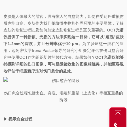
皮肤是人体最大的器官，具有惊人的自愈能力，即使在受到严重损伤
后也能自愈。皮肤作为我们抵御微生物和外界环境的主要屏障，了解
皮肤的修复过程以及如何加速皮肤修复过程是至关重要的。
OCT光谱
仪提供了一种新颖、无损的方法来实现这一目标，它可以"窥视"皮肤
下1-2mm的深度，并且分辨率优于10 μm。
为了验证这一潜在的应
用，
迈阿密大学Irena Pastar领导的
研究小组
决定评估在伤口愈合研
究中使用OCT作为组织切片的替代方法。结果如何？
OCT光谱仪能够
捕捉到详细的伤口图像，可与显微镜收集的图像相媲美，并能更客观
地评估干细胞新疗法对伤口愈合的益处。
伤口
愈合
过程
包括
出血、炎症、增殖和重塑（上皮化）
等相互
重叠
的
阶段
▶
揭示愈合过程