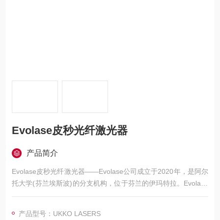
Evolase皮秒光纤激光器
产品简介
Evolase皮秒光纤激光器——Evolase公司成立于2020年，是阿尔
托大学(芬兰埃斯波)的分支机构，位于芬兰的伊玛特拉。Evolase
全光纤高功率激光系统基于定制的超大模式面积有源光纤，针对
高重复频率操作和抑制非线性效应进行了有效的优化。
产品型号：UKKO LASERS