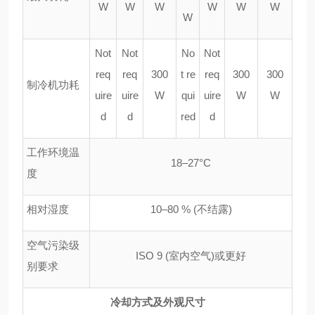
W
W
W
W
W
W
W
Not
Not
No
Not
req
req
300
t re
req
300
300
制冷机功耗
uire
uire
W
qui
uire
W
W
d
d
red
d
工作环境温
18
–
27
°
C
度
相对湿度
10
–
80 % (
不结露
)
空气污染级
ISO 9 (
室内空气
)
或更好
别要求
冷却方式及外观尺寸