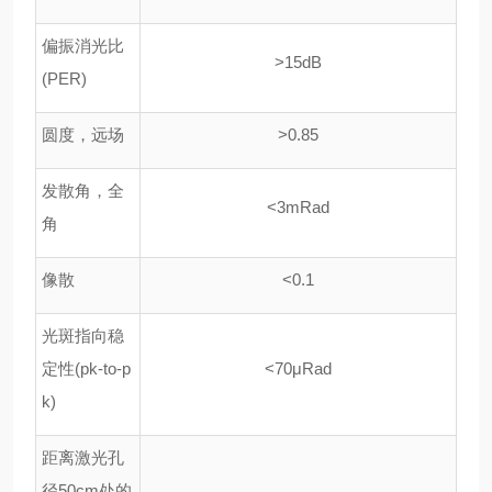
偏振消光比
>15dB
(PER)
圆度，远场
>0.85
发散角，全
<3mRad
角
像散
<0.1
光斑指向稳
定性
(pk-to-p
<70
μ
Rad
k)
距离激光孔
径
50cm
处的