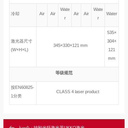
Wate
Wate
冷却
Air
Air
Air
Air
Water
r
r
535
×
激光器尺寸
304
×
345
×
330
×
121 mm
(W
×
H
×
L)
121
mm
等级规范
按
EN60825-
CLASS 4 laser product
1
分类
纳秒光纤激光器UKKO激光
上一个：