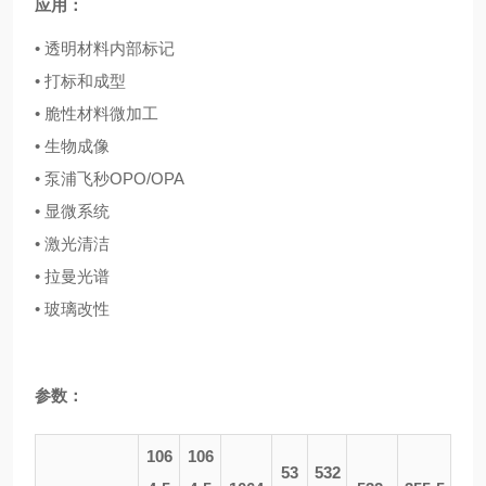
应用：
• 透明材料内部标记
• 打标和成型
• 脆性材料微加工
• 生物成像
• 泵浦飞秒OPO/OPA
• 显微系统
• 激光清洁
• 拉曼光谱
• 玻璃改性
参数：
106
106
53
532