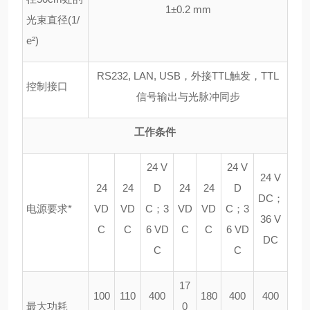
1
±
0.2 mm
光束直径
(1/
e
²
)
RS232, LAN, USB
，外接
TTL
触发，
TTL
控制接口
信号输出与光脉冲同步
工作条件
24 V
24 V
24 V
24
24
D
24
24
D
DC
；
电源要求
*
VD
VD
C
；
3
VD
VD
C
；
3
36 V
C
C
6 VD
C
C
6 VD
DC
C
C
17
100
110
400
180
400
400
最大功耗
0