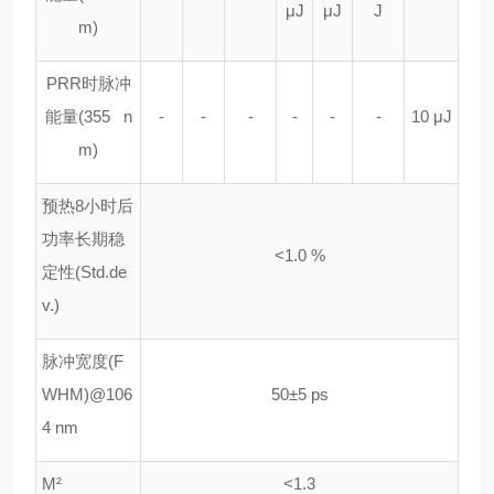
μ
J
μ
J
J
m)
PRR
时脉冲
能量
(355 n
-
-
-
-
-
-
10
μ
J
m)
预热
8
小时后
功率长期稳
<1.0 %
定性
(Std.de
v.)
脉冲宽度
(F
WHM)@106
50
±
5 ps
4 nm
M
²
<1.3