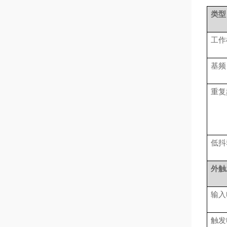
类型
工作
基频
重复
低抖
外触
输入
触发