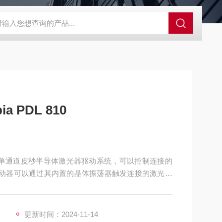
0
Cube德国Primes激光功率计
HD1624 l/mm@ 871nmOC
 PDL 810
0是一款单通道皮秒半导体激光器驱动系统，可以控制连接的
动器可以通过其内置的晶体振荡器触发连接的激光头
过外部触发信号实现。支持从单发（外触发模式下）
更新时间：2024-11-14