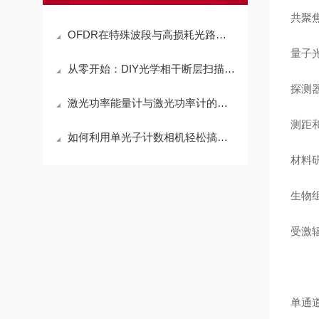
共聚焦
OFDR在特殊波段与高损耗光路中的长度测量技巧与案例解析
量子
从零开始：DIY光学相干断层扫描系统基础教程
探测
激光功率能量计与激光功率计的区别，别再搞混了
测距和
如何利用单光子计数相机轻松搞定FLIM/FRET
材料
生物
受激
单通道