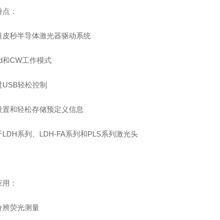
特点：
道皮秒半导体激光器驱动系统
sed和CW工作模式
过USB轻松控制
设置和轻松存储预定义信息
LDH系列、LDH-FA系列和PLS系列激光头
应用：
分辨荧光测量