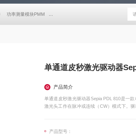
栅
功率测量模块PMM
高性能荧光寿命和稳态光谱仪FluoTime 30
单通道皮秒激光驱动器Sepia
产品简介
单通道皮秒激光驱动器Sepia PDL 81
激光头工作在脉冲或连续（CW）模式下。驱
出光，如果需要更复杂的触发模式，也可以通
到80MHz的任何重复频率。
产品型号：