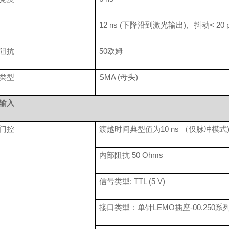
12 ns (
下降沿到激光输出
),
抖动
< 20 
阻抗
50
欧姆
类型
SMA (
母头
)
输入
门控
渡越时间典型值为
10 ns
（仅脉冲模式
内部阻抗
50 Ohms
信号类型
: TTL (5 V)
接口类型：单针
LEMO
插座
-00.250
系