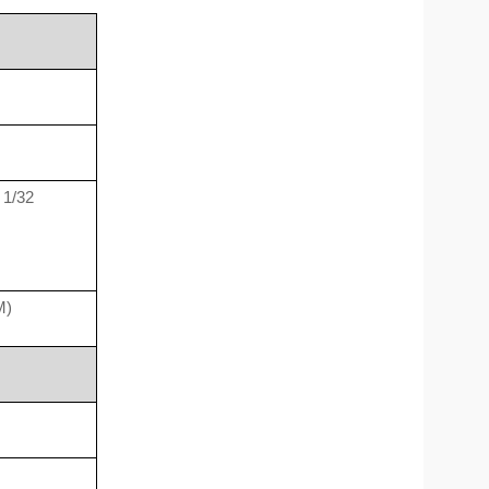
 1/32
M)