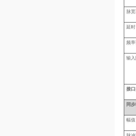
脉宽
延时
频率
输入
接口
同步
幅值
脉冲