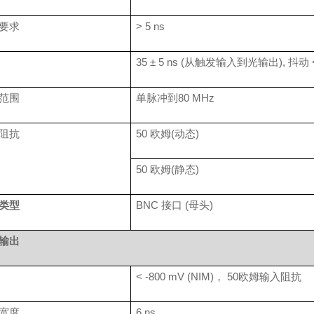
要求
> 5 ns
35
±
5 ns (
从触发输入到光输出
),
抖动
范围
单脉冲到
80 MHz
阻抗
50
欧姆
(
动态
)
50
欧姆
(
静态
)
类型
BNC
接口
(
母头
)
输出
< -800 mV (NIM)
，
50
欧姆输入阻抗
宽度
6 ns