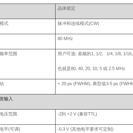
晶体锁定
模式
脉冲和连续模式
(CW)
80 MHz
频率范围
用户可选
:
基频的
1, 1/2, 1/4, 1/8, 1/16,
也就是
80, 40, 20, 10, 5
或
2.5 MHz
动
< 20 ps (FWHM),
典型值
3-5 ps (FWH
发输入
电压范围
-2
到
+2 V (
兼容
TTL)
电平
(
可调
)
-0.3 V (
其他电平要求可定制
)