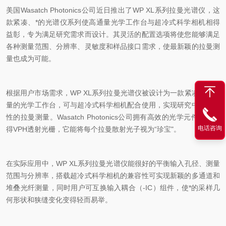
美国
Wasatch Photonics
公司近日推出了
WP XL
系列拉曼光谱仪，这
款紧凑、*的光谱仪系列使高通量光学工作台与超冷式科学相机相得
益彰，专为满足研究需求而设计。其灵活的配置选项将使您能够满足
各种测量范围、分辨率、灵敏度和样品接口需求，使最新颖
的拉曼测
量也成为可能。
根据用户市场需求，
WP XL
系列拉曼光谱仪被设计为一款紧凑、高通
量的光学工作台，可与超冷式科学相机配合使用，实现研究中有挑战
性的拉曼测量。
Wasatch Photonics
公司拥有高效的光学元件和已获
电话咨询
得
VPH
透射光栅，它能将每个拉曼散射光子视为“珍宝"。
在实际应用中，
WP XL
系列拉曼光谱仪能很好的平衡输入孔径、测量
范围与分辨率，搭载超冷式科学相机的兼容性可实现新颖的多通道和
堆叠光纤测量，同时用户可互换输入耦合（
-IC
）组件，使*的采样几
何形状和狭缝变化变得轻而易举。