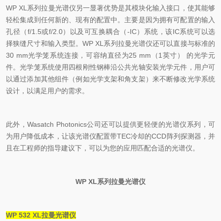
WP XL
系列拉曼光谱仪另一显著优势是其模块化输入接口，使其能够
轻松集成到任何新的、现有的配置中。主要是因为拥有可配置的输入
孔径（
f/1.5
或
f/2.0
）以及可互换耦合（
-IC
）系统，该
IC
系统可以选
择狭缝尺寸和输入类型。
WP XL
系列拉曼光谱仪还可以直接与标准的
30 mm
光学笼系统连接，可容纳直径为
25 mm
（
1
英寸）
的光学元
件。光学笼系统使用四根刚性钢棒沿公共光轴安装光学元件，用户可
以通过添加其他组件（例如光学支架和角支架）来不断修改光学系统
设计，以满足用户的需求。
此外，
Wasatch Photonics
公司还可以提供更轻便的光谱仪系列，可
为用户降低成本，让该光谱仪配置带
TEC
冷却的
CCD
阵列探测器，并
且在工程师的指导建议下，可以为您的应用匹配合适的光谱仪。
WP XL
系列拉曼光谱仪
WP 532 XL
拉曼光谱仪