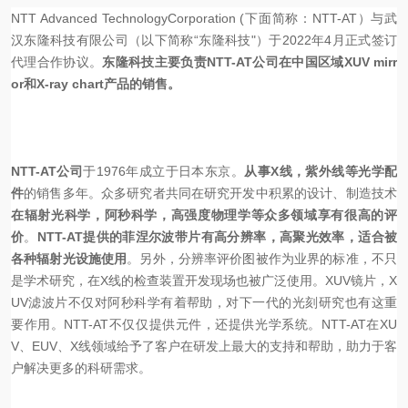
NTT Advanced TechnologyCorporation (
下面简称：
NTT-AT
）与武
汉东隆科技有限公司（以下简称
“
东隆科技
"
）于
2022
年
4
月正式签订
代理合作协议。
东隆科技主要负责
NTT-AT
公司在中国区域
XUV mirr
or
和
X-ray chart
产品的销售。
NTT-AT
公司
于
1976
年成立于日本东京。
从事
X
线，紫外线等光学配
件
的销售多年。众多研究者共同在研究开发中积累的设计、制造技术
在辐射光科学，阿秒科学，高强度物理学等众多领域享有很高的评
价
。
NTT-AT
提供的菲涅尔波带片有高分辨率，高聚光效率，适合被
各种辐射光设施使用
。另外，分辨率评价图被作为业界的标准，不只
是学术研究，在
X
线的检查装置开发现场也被广泛使用。
XUV
镜片，
X
UV
滤波片不仅对阿秒科学有着帮助，对下一代的光刻研究也有这重
要作用。
NTT-AT
不仅仅提供元件，还提供光学系统。
NTT-AT
在
XU
V
、
EUV
、
X
线领域给予了客户在研发上最大的支持和帮助，助力于客
户解决更多的科研需求。