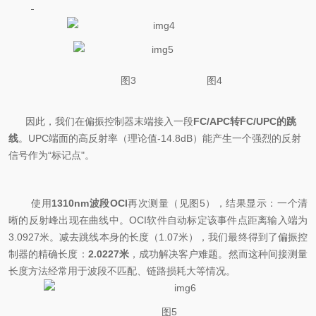
图
3
图
4
因此，
我们在偏振控制器末端接入一段
FC/APC转FC/UPC的跳
线
。UPC端面的高反射率（理论值-14.8dB）能产生一个强烈的反射
信号作为“标记点"。
使用
1310nm波段OCI
再次测量
（见图
5
）
，结果显示：一个清
晰的反射峰出现在曲线中。OCI软件自动标定该事件点距离输入端为
3.0927米。减去跳线本身的长度（1.07米），我们最终得到了偏振控
制器的精确长度：
2.0227米
，成功解决客户难题。
然而
这种间接测量
长度方法经常用于波段不匹配、链路损耗大等情况。
图
5