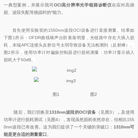
一典型案例，并展示我司
O
CI
高分辨率光学链路诊断仪
在应对高插
损、波段失配等挑战时的*能力。
首先使用
实验室的
1550nm
波段
OCI
设备
进行直接测量。
结果如
下图
1
所示：
OFDR
曲线噪声台阶衰落明显，光链路中存在大插入损
耗，末端
APC
连接头反射信号太弱导致设
备无法检测到（反射峰）。
图
2
所示，
使用功率计对偏振控制器进行损耗测量：功率计显示插入
损耗大于
50dB
。
图
1
图
2
随后，我们切换至
1310nm波段的OCI设备
（见图
3
）
，
及使用
功率计
进行
损耗
测试
（
见图
4
），
发现虽然损耗依然存在，但相比155
0nm波段已有改善。这为我们提供了一个关键的突破口：
1310nm可
能是更合适的测量窗口
。