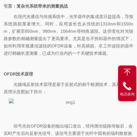
引言：复杂光系统带来的测量挑战
在现代光通信与传感系统中，光学器件的集成度日益提高，导致
系统
插损显著
增大。同时，应用波长也从传统的1310nm和1550n
m，扩展至850nm、980nm、1064nm等特殊波段。这些变化对光链
路参数的精确测量提出了更高要求。尤其是在不拆卸器件的情况下，
如何利用常规通信波段的OFDR设备，对高插损、非工作波段的器件
进行精确长度测量，已成为行业内的一个关键技术难题。
OFDR技术原理
光频域反射技术原理是基于反射式的相干检测技术，其基本测试
原理示意图如下所示：
电话咨询
信号光自OFDR设备的输出端口发出，
经待测光
链路传输后，会
实时产生后向反射光信号。该信号主要源于光纤中固有的瑞利散射效