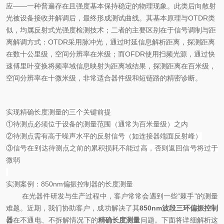
应——一种普遍存在且强度基本保持稳定的物理现象。此类后向散射
光
被设备
接收并解调后，最终形成测试曲线。其基本原理与OTDR类
似，均属反射式光强度检测技术；二者的主要区别在于信号调制与距
离解调方式：OTDR采用脉冲光，通过时延信息解析距离，探测距离
在数十公里级，空间分辨率在米级；而OFDR使用扫频光源，通过快
速傅里叶变换将频率域信息映射为距离域结果，探测距离在百米级，
空间分辨率在十微米级
，
非常适合
器件级
和短链路的精密诊断。
实现精确长度测量的三个关键前提
①
待测点必须位于设备的测量范围（通常为百米量级）之内
②
待测点需有高于噪声水平的反射信号（如连接器端面反射峰）
③
信号在到达待测点之前的累积损耗不能过高，否则返回信号将过于
微弱
实测案例：
850nm
偏振控制器的长度测量
在光器件研发与生产过程中，客户常常会遇到一些“棘手"
的测量
难题。近期，我们协助
客户，成功解决了其
850nm波段三环偏振控制
器
在不通电、不拆解情况下的
精确长度测量
问题。下面将详细解析这