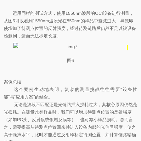
运用
同样的测试方式，使用
1550nm
波段的
OCI
设备进行测量，
从
图6
可以看到
1550nm波段光在850nm的样品中衰减过大，导致即
使增加了待测点位置的反射强度，经过待测链路后仍然不足以
被设备
检测到，进而无法标定长度。
图
6
案例总结
这个案例生动地表明，复杂的测量挑战往往需要“设备性
能"与“应用方案"的结合。
无论是波段不匹配还是光链路插入损耗过大，其核心原因仍然是
光损耗。在测量此类样品时，
我们
可以增加待测点位置的反射强度
（如加PC
头、反射镜或
镀增反膜
等），也可减小样品损耗。总而言
之，需要
提高从待测点位置回来并进入设备内部的光信号强度，使之
高于噪声水平，此时才能通过反射峰标定待测位置，并计算链路精确