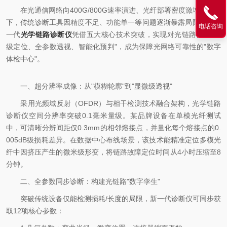
在光通信网络向400G/800G速率演进、光纤部署密度激增的背景
下，传统诊断工具因精度不足、功能单一等问题逐渐暴露局限性。新
电话咨询
一代
光学链路诊断仪
凭借五大核心技术突破，实现对光链路的"毫米
级定位、全参数透视、智能化预判"，成为保障光网络可靠性的"数字
体检中心"。
一、超分辨率成像：从"模糊轮廓"到"显微级透视"
采用光频域反射（OFDR）与相干检测技术融合架构，光学链路
诊断仪空间分辨率突破0.1毫米量级。某品牌设备在单模光纤测试
中，可清晰分辨间距仅0.3mm的相邻熔接点，并量化每个熔接点的0.
005dB级损耗差异。在数据中心布线场景，该技术能精准定位多模光
纤中因挤压产生的微米级形变，将链路故障定位时间从4小时压缩至8
分钟。
二、全参数同步诊断：构建光链路"数字孪生"
突破传统设备仅能检测损耗/长度的局限，新一代诊断仪可同步获
取12项核心参数：