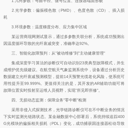
1.几何参数：弯曲半径、微弯位置、连接器端面形貌
2.光学参数：偏振模色散（PMD）、色度色散（CD）、插入损
耗
3.环境参数：温度梯度分布、应力集中区域
某运营商现网测试显示，通过多参数关联分析，系统成功预测出
因温度循环导致的光纤衰减突变，准确率达92%。
三、智能化故障预判：从"被动维修"到"主动健康管理"
集成深度学习算法的诊断仪可自动识别23类典型故障模式，并生
成维护优先级建议。在航空航天气象监测系统中，设备通过分析历史
数据建立光纤衰减预测模型，提前14天预警光缆老化风险，使系统可
用性提升至99.999%。更值得关注的是，其开发的AR辅助功能可将
故障位置实时投射至运维人员视野，实现"所见即所修"。
四、无损动态监测：保障业务"零中断"检测
采用非侵入式探测技术，光学链路诊断仪可在不中断业务的情况
下实时监测光链路状态。某金融数据中心部署后，系统持续追踪400
G光模块的偏振相关损耗（PDL）变化，成功捕获因连接器松动导致