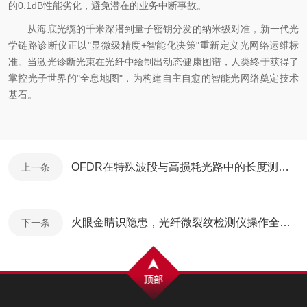
的0.1dB性能劣化，避免潜在的业务中断事故。
从海底光缆的千米深潜到量子密钥分发的纳米级对准，新一代光
学链路诊断仪正以"显微级精度+智能化决策"重新定义光网络运维标
准。当激光诊断光束在光纤中绘制出动态健康图谱，人类终于获得了
掌控光子世界的"全息地图"，为构建自主自愈的智能光网络奠定技术
基石。
OFDR在特殊波段与高损耗光路中的长度测量技巧与案例解析
上一条
火眼金睛识隐患，光纤微裂纹检测仪操作全攻略
下一条