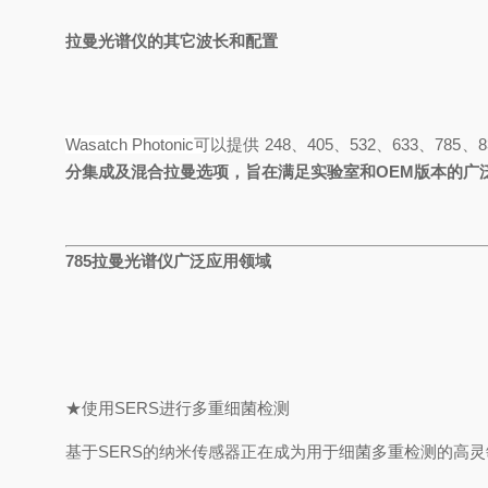
拉曼光谱仪的
其它
波长和配置
Wasatch Photonic
可以
提供
248、405、532、633、785、83
分集成
及
混合拉曼选项，旨在满足实验室和
OEM版本的广
785拉曼光谱仪广泛应用领域
★
使用
SERS进行多重细菌检测
基于
SERS的纳米传感器正在成为用于细菌多重检测的高