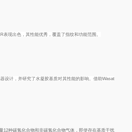
ER
表现出色，其性能
优秀
，覆盖了指纹和功能范围。
感器设计，并研究了水凝胶基质对其性能的影响。借助
Wasat
测量12种碳氢化合物和非碳氢化合物气体，即使存在基质干扰