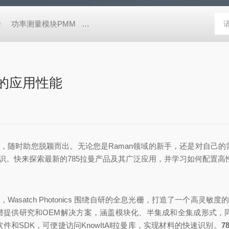
栅
功率测量模块PMM
高性能荧光寿命和稳态光谱仪FluoTime 30
您的应用性能
此，
随时助您脱颖而出。无论您是
Raman领域的新手，
还是对
自己的
识。快来探索最新的
785拉曼产品及其广泛应用，
并学习
如何配置高
此，
Wasatch Photonics 围绕
自研的全息光栅，打造了一个高灵敏度的
光谱提供研究和OEM解决方案，
涵盖
模块化、半集成和全集成形式，
软件和SDK，可便捷访问KnowItAll拉曼库
，
实现材料的快速识别。
7