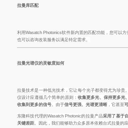
拉曼库匹配
利用
Wasatch Photonics
软件新内置的匹配功能，您可以方
也可以咨询改装服务以满足特定需求。
拉曼光谱仪的灵敏度如何
拉曼技术是一种低光技术，它让每个光子都变得尤为珍贵
仪设计应遵循几个简单的原则：
收集更多光、保持更多光
收集到更多的信号
。由于
信号更强、光谱更清晰
，它甚至
东隆科技代理的
Wasatch Photonic
的拉曼产品
采用了基于
关键差距
。因此，我们能够助力众多原本依赖台式拉曼的