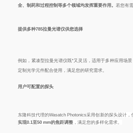
全、制药和过程控制等
多个
领域均发挥重要作用。
若您有
提供多种
7
85拉曼光谱仪供您选择
例如，紧凑型拉曼光谱仪既*又灵活，适用于多种应用场景
定制光学元件配合使用，满足您的研究需求。
用户可配置的探头
东隆科技代理的
Wasatch Photonics
采用创新的探头设计，
实现
0.1
至
50 mm
的焦距调整
，满足您的多样化需求。