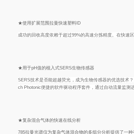
★
使用扩展范围拉曼快速塑料
ID
成功的回收高度依赖于超过
99%
的高速分拣精度。在快速
★
用于
pH值的植入式SERS生物传感器
SERS
技术是否能超越荧光，成为生物传感器的
优选
技术？
ch Photonic
便捷的软件驱动程序套件，通过自动流量监测
★
复杂混合气体的快速在线分析
785拉曼光谱仪为复杂气体混合物的多组分分析提供了一种