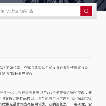
0
Cube德国Primes激光功率计
HD1624 l/mm@ 871nmOC
需求了如指掌，亦或是希望从台式设备过渡到便携式设备，
性能的
7
85拉曼光谱仪
。
光学平台，旨在填补紧凑型与785拉曼光栅之间的空白，并
同时支持定制样品接口、
调节
范围与分辨以及优化探测器噪
85拉曼光谱作为当今使用较为广泛的波长之一，在研究、安