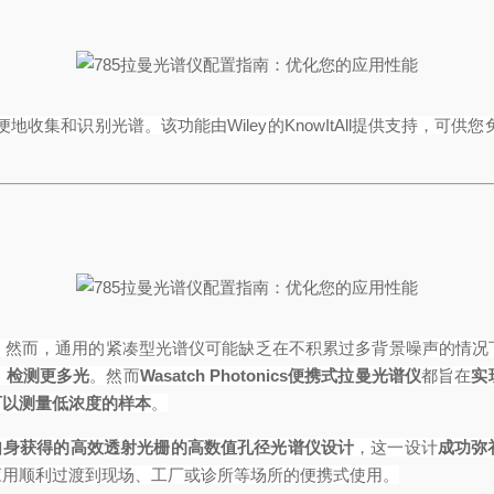
便地收集和识别光谱。该功能由
Wiley
的
KnowItAll
提供支持，可供您
。然而，通用的紧凑型光谱仪可能缺乏在不积累过多背景噪声的情况
、检测更多光
。然而
Wasatch Photonics
便携式拉曼光谱仪
都旨在
实
可以测量低浓度的样本
。
自身获得
的
高效透射光栅的高数值孔径光谱仪设计
，这一设计
成功弥
应用顺利过渡到现场、工厂或诊所等场所的便携式使用。