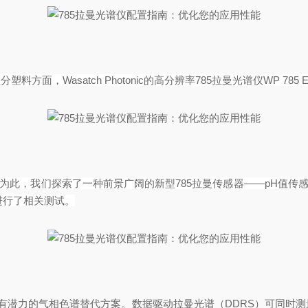
区分塑料方面，
Wasatch Photonic
的高分辨率
785
拉曼光谱仪
WP 785 
为此，我们探索了一种前景广阔的新型
785
拉曼传感器
——pH
值传
进行了相关测试。
有
潜力
的气相色谱替代方案。数据驱动拉曼光谱（
DDRS）可同时