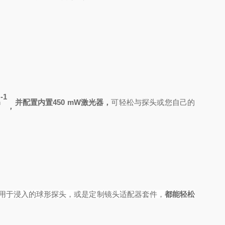
-1
m
并
配置
内置
450 mW激光器，
可轻松与探头或您自己的
，
用于浸入的球形探头，或是定制镜头适配器套件，
都能轻松