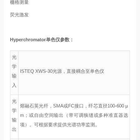
栅格测量
荧光激发
Hyperchromator单色仪
参数：
光
学
ISTEQ XWS-30光源，直接耦合至单色仪
输
入
光
熔融石英光纤，SMA或FC接口，纤芯直径100-600 µ
学
m；或自由空间输出（带可调狭缝或多种准直器选
输
项）。可根据要求提供光谱功率监测。
出