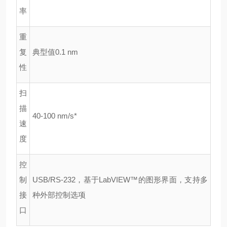
率
重
复
典型值0.1 nm
性
扫
描
40-100 nm/s*
速
度
控
制
USB/RS-232，基于LabVIEW™的图形界面，支持多
接
种外部控制选项
口