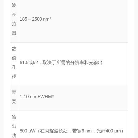
波
长
185 – 2500 nm*
范
围
数
值
f/1.5或f/2，取决于所需的分辨率和光输出
孔
径
带
1-10 nm FWHM*
宽
输
出
800 µW（在闪耀波长处，带宽6 nm，光纤400 µm）
功