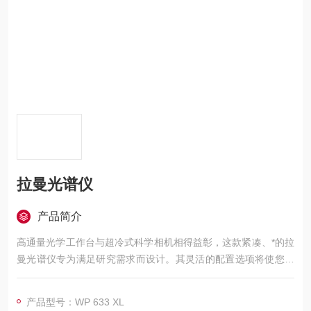
拉曼光谱仪
产品简介
高通量光学工作台与超冷式科学相机相得益彰，这款紧凑、*的拉
曼光谱仪专为满足研究需求而设计。其灵活的配置选项将使您能
够满足各种测量范围、分辨率、灵敏度和样品接口需求，使最新
颖的拉曼测量也成为可能。
产品型号：WP 633 XL