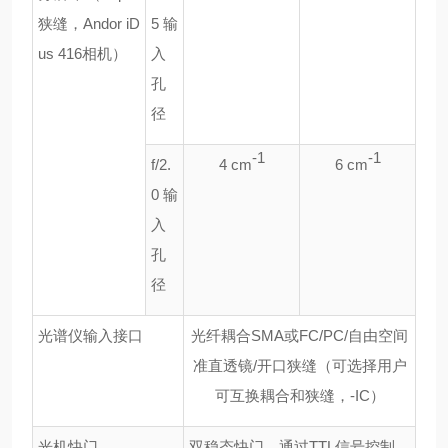
狭缝，Andor iD
5 输
us 416相机）
入
孔
径
-1
-1
f/2.
4 cm
6 cm
0 输
入
孔
径
光谱仪输入接口
光纤耦合SMA或FC/PC/自由空间
准直透镜/开口狭缝（可选择用户
可互换耦合和狭缝，-IC）
光机快门
双稳态快门，通过TTL信号控制，