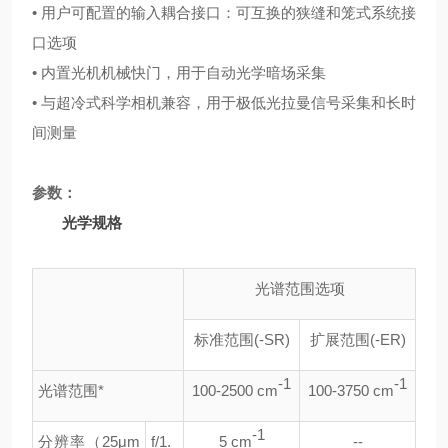
• 用户可配置的输入耦合接口：可互换的狭缝和笼式系统接
口选项
• 内置光机机械快门，用于自动光学暗场采集
• 与超冷式科学相机兼容，用于极低光拉曼信号采集和长时
间测量
参数：
光学规格
光谱范围选项
标准范围(-SR)
扩展范围(-ER)
-1
-1
光谱范围*
100-2500 cm
100-3750 cm
-1
分辨率（25μm
f/1.
5 cm
--