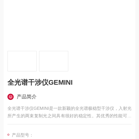
全光谱干涉仪GEMINI
产品简介
全光谱干涉仪GEMINI是一款新颖的全光谱极稳型干涉仪，入射光
所产生的两束复制光之间具有很好的稳定性。其优秀的性能可以
被应用于许多科研领域，比如时间/频率分辨荧光探测，相干拉曼
光谱，泵浦探针，二维光谱以及单分子的研究。
产品型号：