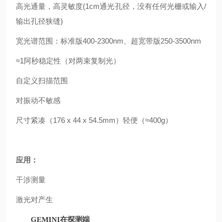
高光通量，高灵敏度(1cm通光孔径，没有任何光栅或输入/
输出孔径狭缝)
宽光谱范围：标准版400-2300nm、超宽带版250-3500nm
≈1阿秒稳定性（对两束复制光）
自定义扫描范围
对振动不敏感
尺寸紧凑（176 x 44 x 54.5mm）轻便（≈400g）
应用：
干涉测量
激光对产生
GEMINI在探测端