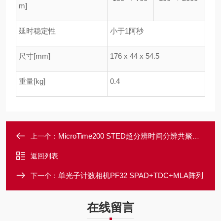
m]
延时稳定性
小于1阿秒
尺寸[mm]
176 x 44 x 54.5
重量[kg]
0.4
MicroTime200 STED超分辨时间分辨共聚焦荧光显微系统
上一个：
返回列表
单光子计数相机PF32 SPAD+TDC+MLA阵列
下一个：
在线留言