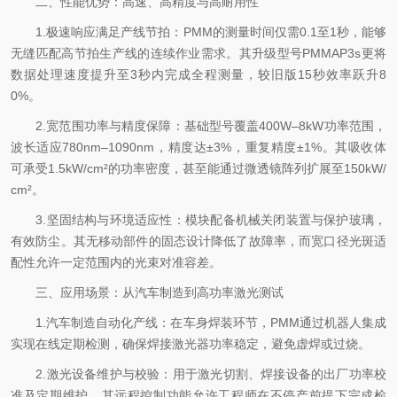
二、性能优势：高速、高精度与高耐用性
1.极速响应满足产线节拍：PMM的测量时间仅需0.1至1秒，能够
无缝匹配高节拍生产线的连续作业需求。其升级型号PMMAP3s更将
数据处理速度提升至3秒内完成全程测量，较旧版15秒效率跃升8
0%。
2.宽范围功率与精度保障：基础型号覆盖400W–8kW功率范围，
波长适应780nm–1090nm，精度达±3%，重复精度±1%。其吸收体
可承受1.5kW/cm²的功率密度，甚至能通过微透镜阵列扩展至150kW/
cm²。
3.坚固结构与环境适应性：模块配备机械关闭装置与保护玻璃，
有效防尘。其无移动部件的固态设计降低了故障率，而宽口径光斑适
配性允许一定范围内的光束对准容差。
三、应用场景：从汽车制造到高功率激光测试
1.汽车制造自动化产线：在车身焊装环节，PMM通过机器人集成
实现在线定期检测，确保焊接激光器功率稳定，避免虚焊或过烧。
2.激光设备维护与校验：用于激光切割、焊接设备的出厂功率校
准及定期维护。其远程控制功能允许工程师在不停产前提下完成检