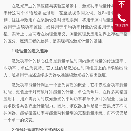
在激光产业的供应链与实验室场景中，激光功率能量计与激光功
率计这两个术语经常被混用，甚至被视作同义词。这种概念上的模
糊，往往导致用户在采购设备时出现误判，将用于脉冲能量测量的仪
电话咨询
器用于连续功率监控，或将用于平均功率计量的设备用于单脉冲表
征。实际上，这两者在物理量定义、测量原理及应用边界上存在严格
的区分。厘清二者的差异，是实现精准激光计量的基础。
1.物理量的定义差异
激光功率计的核心任务是测量单位时间内激光能量的传递速率，
即功率，单位为瓦特。它关注的是激光在时间维度上的持续输出能
力，通常用于描述连续激光器或准连续激光器的输出强度。
激光功率能量计则是一个更为宽泛的概念，它不仅包含功率测量
功能，更侧重于对离散脉冲能量的计量，单位为焦耳。在许多高精度
应用中，用户需要同时获知激光的平均功率和单个脉冲的能量，这就
要求设备具备双重计量能力。因此，该仪器通常是指一套集成了不同
探测器、能够覆盖功率与能量两种量纲的完整测量系统，而不仅仅是
一个单一的仪表。
2.信号处理与积分方式的区别