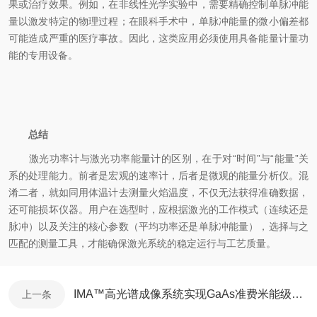
果或治疗效果。例如，在非线性光学实验中，需要精确控制单脉冲能
量以激发特定的物理过程；在眼科手术中，单脉冲能量的微小偏差都
可能造成严重的医疗事故。因此，这类应用必须使用具备能量计量功
能的专用设备。
总结
激光功率计与激光功率能量计的区别，在于对“时间”与“能量”关
系的处理能力。前者是宏观的速率计，后者是微观的能量分析仪。混
淆二者，就如同用体温计去测量火焰温度，不仅无法获得准确数据，
还可能损坏仪器。用户在选型时，应根据激光的工作模式（连续还是
脉冲）以及关注的核心参数（平均功率还是单脉冲能量），选择与之
匹配的测量工具，才能确保激光系统的稳定运行与工艺质量。
IMA™高光谱成像系统实现GaAs准费米能级成像
上一条