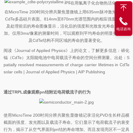
在用氯离子化合物热活化前后，
在MicroTime 200时间分辨共聚焦显微镜上用635nm脉冲激光器扫描
CdTe多晶硅片表面。814nm至870nm光谱范围内的相应强度图像以
及处理前后的寿命图像显示，活化后的强度和光致发光寿命显著增
电话咨询
加。仅用3ms/像素的测量时间，可以观察到平均寿命的明显变化，以
及CdTe结构不同区域的寿命的显著变化。
阅读《Journal of Applied Physics》上的论文，了解更多信息：碲化
镉（CdTe）太阳能电池中电荷载流子寿命的空间分辨测量。出处：S
patially resolved measurements of charge carrier lifetimes in CdTe
solar cells | Journal of Applied Physics | AIP Publishing
通过TRPL成像观察pn结附近电荷载流子的行为
使用MicroTime 200时间分辨共聚焦显微镜记录活化PVD生长样品横
截面的强度、发光图以及载流子寿命。它们显示了电荷载流子的衰变
行为，揭示了从空气界面到pn结的寿命增加。而且发现亮区不一定具