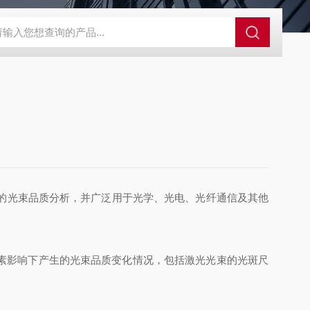
0
Cube德国Primes激光功率计
HD1624 l/mm@ 871nmOC
中的光束品质分析，并广泛用于光学、光电、光纤通信及其他
位扭曲等因素影响下产生的光束品质变化情况，包括激光光束的光斑尺