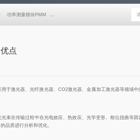
栅
功率测量模块PMM
高性能荧光寿命和稳态光谱仪FluoTime 30
个优点
应用于激光器、光纤激光器、CO2激光器、金属加工激光器等领域
LBQA)可以测量激光光束在传输过程中在光电效应、热效应、光学变形、相
出的品质进行分析和优化。