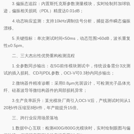
3.偏振态追踪：内置斯托克斯参数测量模块，实时绘制邦加球轨
迹，偏振相关损耗（PDL）精度达0.01dB；
4.动态响应监测：支持10kHz调制信号分析，捕捉器件瞬态偏振
漂移。
5.关键指标：单次测试时间<50ms，动态范围>60dB，波长重复
性±0.5pm。
二、三大杰出性优势重构检测流程
1.全参数同步输出：在5G前传模块测试中，传统设备需分3次测
试的插入损耗、CD与PDL参数，OCI-V可0.3秒内同步输出；
2.微纳器件精准诊断：采用0.8μm光斑设计，可检测光子晶体光
纤、硅基波导等微结构器件的局部损耗异常；
3.生产良率跃升：某光模块厂商引入OCI-V后，产线测试时间从1
20秒/件压缩至8秒/件，年产能提升15倍。
三、跨行业应用场景落地
1.数据中心互联：检测400G/800G光模块时，实时绘制眼图与偏