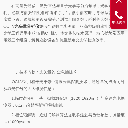
在高速光通信、激光雷达与量子光学等前沿领域，光学器件的损
耗、色散与偏振特性如同“隐形杀手”，微小偏差即可导致系统性能断
崖式下跌。传统检测设备需分步测试不同参数，耗时长达数小时。而
电话咨询
OCI-V
光矢量分析仪
凭借全参数同步测量与亚毫秒级响应能力，成为
光学工程师手中的“光路CT机”。本文将从技术原理、核心优势及应用
场景三个维度，解析这款设备如何重新定义光学检测效率。
一、技术内核：光矢量的“全息捕捉术”
OCI-V采用相干光干涉+偏振分集探测技术，通过单次扫描同时
获取光信号的四大维度信息：
1.幅度谱分析：基于扫频激光源（1520-1620nm）与高速光电探
测器，0.1nm分辨率解析损耗曲线；
2.相位谱解调：通过IQ解调算法提取群延迟与色散参数，测量范
围±1000ps/nm；