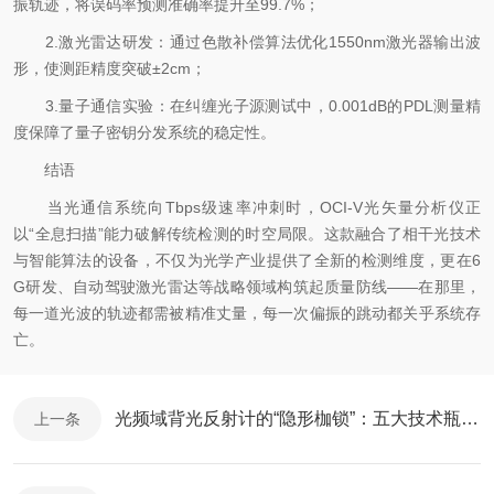
振轨迹，将误码率预测准确率提升至99.7%；
2.激光雷达研发：通过色散补偿算法优化1550nm激光器输出波
形，使测距精度突破±2cm；
3.量子通信实验：在纠缠光子源测试中，0.001dB的PDL测量精
度保障了量子密钥分发系统的稳定性。
结语
当光通信系统向Tbps级速率冲刺时，OCI-V光矢量分析仪正
以“全息扫描”能力破解传统检测的时空局限。这款融合了相干光技术
与智能算法的设备，不仅为光学产业提供了全新的检测维度，更在6
G研发、自动驾驶激光雷达等战略领域构筑起质量防线——在那里，
每一道光波的轨迹都需被精准丈量，每一次偏振的跳动都关乎系统存
亡。
光频域背光反射计的“隐形枷锁”：五大技术瓶颈如何束缚光网络诊断精度
上一条