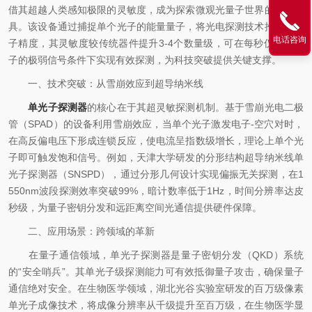
借其超越人类感知极限的灵敏度，成为探索微观光量子世界的核心工
具。该设备通过捕捉单个光子的能量量子，将光电探测技术推向单光
电话咨询
子精度，其灵敏度较传统器件提升3-4个数量级，可在每秒仅数个光
子的极弱信号条件下实现有效探测，为科技突破提供关键支撑。
一、技术突破：从雪崩效应到超导纳米线
单光子探测器
的核心在于其超灵敏探测机制。基于雪崩光电二极
管（SPAD）的设备利用雪崩效应，当单个光子激发电子-空穴对时，
在高反偏电压下形成连锁反应，使电流呈指数级增长，理论上单个光
子即可触发饱和信号。例如，天津大学研发的分形结构超导纳米线单
光子探测器（SNSPD），通过分形几何设计实现偏振无关探测，在1
550nm波段探测效率突破99%，暗计数率低于1Hz，时间分辨率达皮
秒级，为量子密钥分发和远距离空间光通信提供硬件保障。
二、应用场景：跨领域的革新
在量子通信领域，单光子探测器是量子密钥分发（QKD）系统
的“安全哨兵”。其单光子级探测能力可有效抵御量子攻击，确保量子
通信绝对安全。在生物医学领域，湖北光谷实验室研发的百万级像素
单光子成像技术，将成像分辨率从千级提升至百万级，在生物医学显