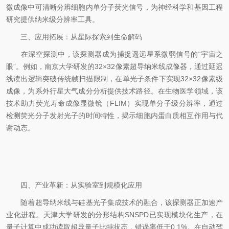
微成像中可清晰分辨细胞内单分子荧光信号，为神经科学和基因工程
研究提供纳米级分辨率工具。
三、应用拓展：从星际探索到生命解码
在深空探测中，该探测器成为捕捉遥远星系微弱信号的“宇宙之
眼”。例如，南京大学研发的32×32像素超导纳米线成像器，通过延迟
线读出逻辑突破传统帧扫描限制，在单光子条件下实现32×32像素级
成像，为系外行星大气成分分析提供技术路径。在生物医学领域，该
技术助力荧光寿命成像显微镜（FLIM）实现单分子级分辨率，通过
检测荧光分子发射光子的时间特性，揭示细胞内蛋白质相互作用与代
谢动态。
四、产业革新：从实验室到规模化应用
随着超导纳米线与硅基光子集成技术的融合，该探测器正加速产
业化进程。天津大学研发的分形结构SNSPD已实现模块化生产，在
量子计算中成功读取超导量子比特状态，错误率低于0.1%。在自动驾